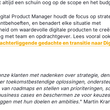
t altijd een schuin oog op de scope en het bud
gital Product Manager houdt de focus op strat
antbehoeften, en benadert elke situatie met
heid om waardevolle digitale producten te cre
 met team en opdrachtgever. Lees vooral ook
achterliggende gedachte en transitie naar Di
nze klanten met nadenken over strategie, de
er toekomstbestendige oplossingen, ondersteu
 van roadmaps en stellen van prioriteringen, s
usiness cases en beschermen ze voor keuzes d
e liggen met hun doelen en ambities.
" Martin Kra