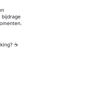
en
 bijdrage
momenten.
making? ☕