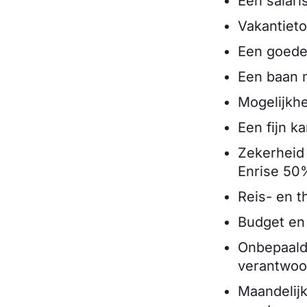
Een salari
Vakantieto
Een goede
Een baan m
Mogelijkhe
Een fijn k
Zekerheid 
Enrise 50
Reis- en 
Budget en 
Onbepaald 
verantwoor
Maandelijk