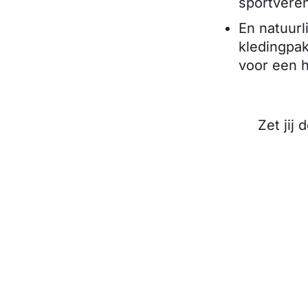
sportverenig
En natuurl
kledingpak
voor een 
Zet jij 