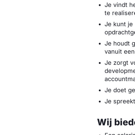
Je vindt h
te realise
Je kunt je
opdrachtge
Je houdt g
vanuit een
Je zorgt v
developme
accountm
Je doet ge
Je spreekt
Wij bied