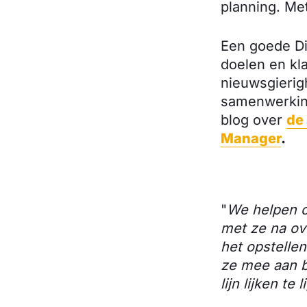
planning. Me
Een goede Di
doelen en kl
nieuwsgierig
samenwerking
blog over
de 
Manager
.
"
We helpen o
met ze na ov
het opstellen
ze mee aan b
lijn lijken t