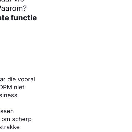
Waarom?
te functie
ar die vooral
 DPM niet
siness
ussen
t om scherp
strakke