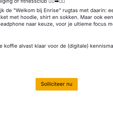
ing of fitnessclub 🏃‍♂️‍➡️🧘‍♂️
ijk de "Welkom bij Enrise" rugtas met daarin: e
ket met hoodie, shirt en sokken. Maar ook een
headphone naar keuze, voor je ultieme focus 
de koffie alvast klaar voor de (digitale) kennis
Solliciteer nu