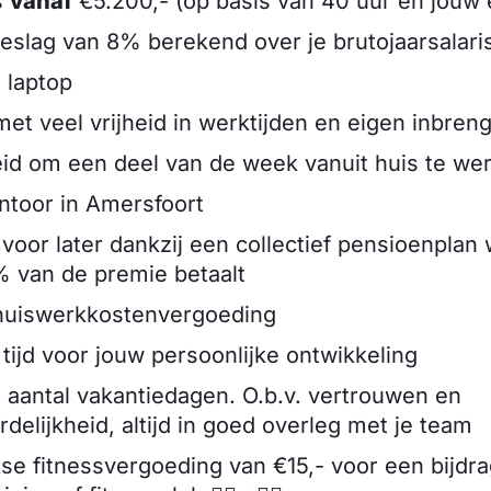
s
vanaf
€5.200,- (op basis van 40 uur en jouw 
eslag van 8% berekend over je brutojaarsalari
 laptop
et veel vrijheid in werktijden en eigen inbren
id om een deel van de week vanuit huis te we
antoor in Amersfoort
voor later dankzij een collectief pensioenplan 
% van de premie betaalt
thuiswerkkostenvergoeding
tijd voor jouw persoonlijke ontwikkeling
aantal vakantiedagen. O.b.v. vertrouwen en
delijkheid, altijd in goed overleg met je team
se fitnessvergoeding van €15,- voor een bijdra