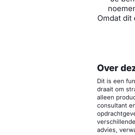
noemen 
Omdat dit
Over dez
Dit is een fu
draait om str
alleen produ
consultant e
opdrachtgeve
verschillend
advies, verw