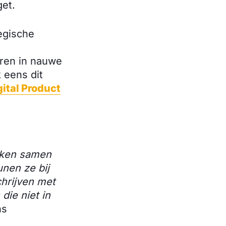
get.
egische
ëren in nauwe
 eens dit
gital Product
nken samen
nen ze bij
chrijven met
ie niet in
ns