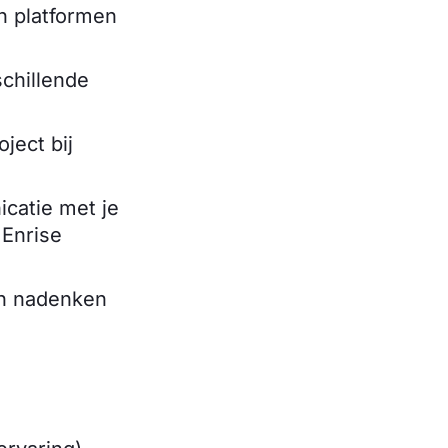
n platformen
schillende
ject bij
catie met je
Enrise
ch nadenken