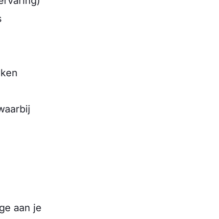
ervaring)
s
g
rken
waarbij
ge aan je